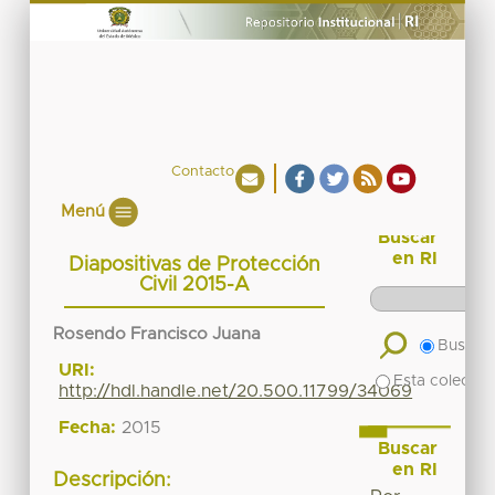
Contacto
Menú
Buscar
en RI
Diapositivas de Protección
Civil 2015-A
Rosendo Francisco Juana
Buscar 
URI:
Esta colecció
http://hdl.handle.net/20.500.11799/34069
Fecha:
2015
Buscar
en RI
Descripción: