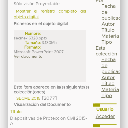
Por
Sólo visión Proyectable
Fecha
Mostrar el registro completo del
de
objeto digital
publicación
Autor
Ficheros en el objeto digital
Título
Nombre:
Materia
secme-16328.pptx
Tipo
Tamaño:
3.130Mb
Formato:
Esta
Microsoft PowerPoint 2007
colección
Ver documento
Fecha
de
publicación
Autor
Título
Este ítem aparece en la(s) siguiente(s)
Materia
colección(ones)
Tipo
[2077]
SECME 2015
Visualización del Documento
Usuario
Título
Acceder
Diapositivas de Protección Civil 2015-
A