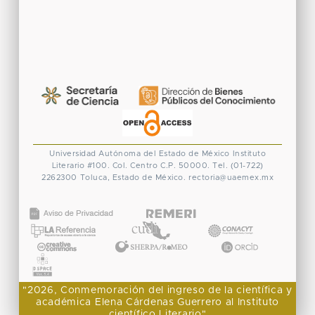
Universidad Autónoma del Estado de México
Instituto
Literario #100. Col. Centro
C.P. 50000. Tel. (01-722)
2262300
Toluca, Estado de México.
rectoria@uaemex.mx
CONACYT
"2026, Conmemoración del ingreso de la científica y
académica Elena Cárdenas Guerrero al Instituto
científico Literario"