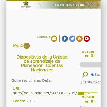
Contacto
Menú
Buscar
en RI
Diapositivas de la Unidad
de aprendizaje de
Planeación: Cuentas
Nacionales
Buscar 
Gutierrez Linares Delia
Esta colecció
URI:
http://hdl.handle.net/20.500.11799/34096
Buscar
Fecha:
2015
en RI