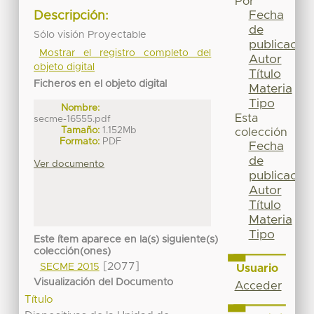
Por
Fecha
Descripción:
de
Sólo visión Proyectable
publicación
Mostrar el registro completo del
Autor
objeto digital
Título
Ficheros en el objeto digital
Materia
Tipo
Nombre:
Esta
secme-16555.pdf
Tamaño:
1.152Mb
colección
Formato:
PDF
Fecha
de
Ver documento
publicación
Autor
Título
Materia
Tipo
Este ítem aparece en la(s) siguiente(s)
colección(ones)
[2077]
SECME 2015
Usuario
Visualización del Documento
Acceder
Título