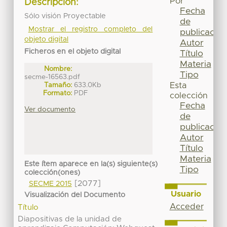
Por
Descripción:
Fecha
Sólo visión Proyectable
de
Mostrar el registro completo del
publicación
objeto digital
Autor
Ficheros en el objeto digital
Título
Materia
Nombre:
Tipo
secme-16563.pdf
Tamaño:
633.0Kb
Esta
Formato:
PDF
colección
Fecha
Ver documento
de
publicación
Autor
Título
Materia
Este ítem aparece en la(s) siguiente(s)
Tipo
colección(ones)
[2077]
SECME 2015
Usuario
Visualización del Documento
Acceder
Título
Diapositivas de la unidad de