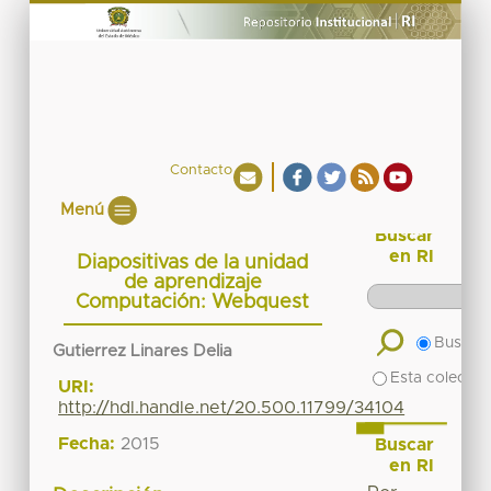
Contacto
Menú
Buscar
en RI
Diapositivas de la unidad
de aprendizaje
Computación: Webquest
Buscar 
Gutierrez Linares Delia
Esta colecció
URI:
http://hdl.handle.net/20.500.11799/34104
Fecha:
2015
Buscar
en RI