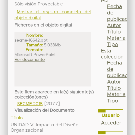
Por
Sólo visión Proyectable
Fecha
Mostrar el registro completo del
de
objeto digital
publicación
Autor
Ficheros en el objeto digital
Título
Nombre:
Materia
secme-16642.ppt
Tipo
Tamaño:
5.038Mb
Formato:
Esta
Microsoft PowerPoint
colección
Ver documento
Fecha
de
publicación
Autor
Título
Este ítem aparece en la(s) siguiente(s)
Materia
colección(ones)
Tipo
[2077]
SECME 2015
Visualización del Documento
Usuario
Título
Acceder
UNIDAD V: Impacto del Diseño
Organizacional