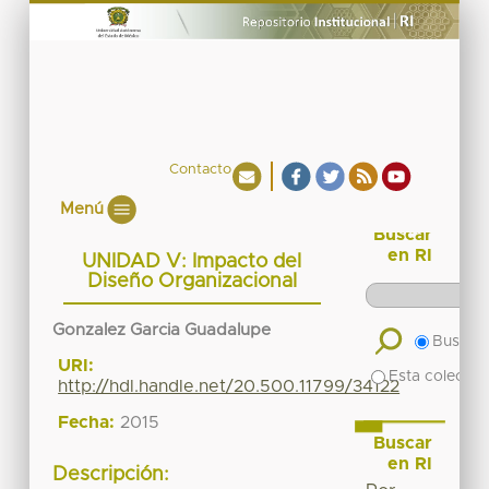
Contacto
Menú
Buscar
en RI
UNIDAD V: Impacto del
Diseño Organizacional
Gonzalez Garcia Guadalupe
Buscar 
URI:
Esta colecció
http://hdl.handle.net/20.500.11799/34122
Fecha:
2015
Buscar
en RI
Descripción: