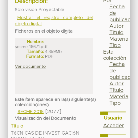
Por
Descripción:
Fecha
Sólo visión Proyectable
de
Mostrar el registro completo del
publicación
objeto digital
Autor
Ficheros en el objeto digital
Título
Materia
Nombre:
Tipo
secme-16671.pdf
Tamaño:
4.859Mb
Esta
Formato:
PDF
colección
Fecha
Ver documento
de
publicación
Autor
Título
Materia
Este ítem aparece en la(s) siguiente(s)
Tipo
colección(ones)
[2077]
SECME 2015
Usuario
Visualización del Documento
Acceder
Título
TéCNICAS DE INVESTIGACIóN