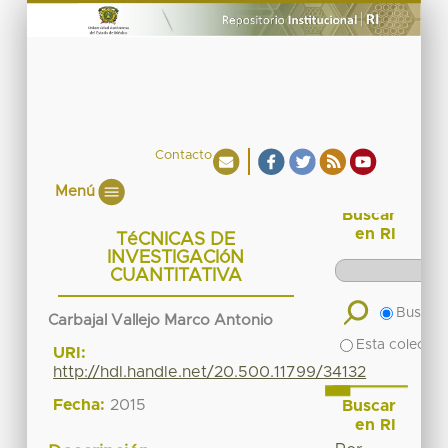
Contacto
Menú
Buscar
en RI
TéCNICAS DE
INVESTIGACIóN
CUANTITATIVA
Buscar 
Carbajal Vallejo Marco Antonio
Esta colecció
URI:
http://hdl.handle.net/20.500.11799/34132
Fecha:
2015
Buscar
en RI