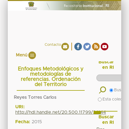
Contacto
Menú
Buscar
en RI
Enfoques Metodológicos y
metodologías de
referencias. Ordenación
del Territorio
Buscar 
Reyes Torres Carlos
Esta colecció
URI:
http://hdl.handle.net/20.500.11799/34144
Buscar
Fecha:
2015
en RI