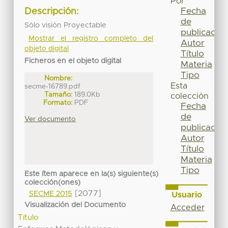
Por
Fecha
Descripción:
de
Sólo visión Proyectable
publicación
Mostrar el registro completo del
Autor
objeto digital
Título
Ficheros en el objeto digital
Materia
Tipo
Nombre:
Esta
secme-16789.pdf
Tamaño:
189.0Kb
colección
Formato:
PDF
Fecha
de
Ver documento
publicación
Autor
Título
Materia
Tipo
Este ítem aparece en la(s) siguiente(s)
colección(ones)
[2077]
SECME 2015
Usuario
Visualización del Documento
Acceder
Título