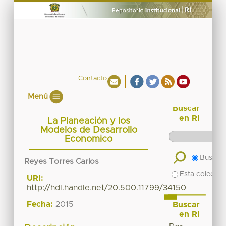
Contacto
Menú
Buscar
en RI
La Planeación y los
Modelos de Desarrollo
Economico
Buscar 
Reyes Torres Carlos
Esta colecció
URI:
http://hdl.handle.net/20.500.11799/34150
Fecha:
2015
Buscar
en RI