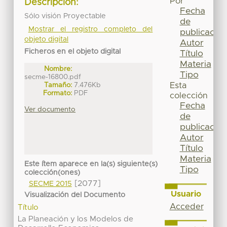
Por
Descripción:
Fecha
Sólo visión Proyectable
de
Mostrar el registro completo del
publicación
objeto digital
Autor
Ficheros en el objeto digital
Título
Materia
Nombre:
Tipo
secme-16800.pdf
Tamaño:
7.476Kb
Esta
Formato:
PDF
colección
Fecha
Ver documento
de
publicación
Autor
Título
Materia
Este ítem aparece en la(s) siguiente(s)
Tipo
colección(ones)
[2077]
SECME 2015
Usuario
Visualización del Documento
Acceder
Título
La Planeación y los Modelos de