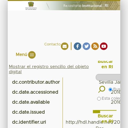
Contacto
Menú
Buscar
Mostrar el registro sencillo del objeto
en RI
digital
dc.contributor.author
Sevilla Jai
Buscar 
dc.date.accessioned
2016-03
Esta colecció
dc.date.available
2016-03
dc.date.issued
Buscar
en RI
dc.identifier.uri
http://hdl.handle.net/20.5