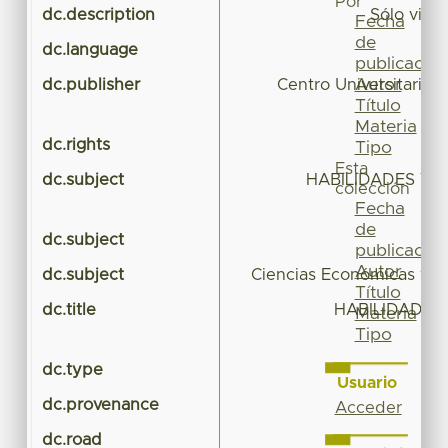
Por
dc.description
Sólo visi
Fecha
de
dc.language
publicación
Autor
dc.publisher
Centro Universitario
Título
Materia
dc.rights
Tipo
Esta
dc.subject
HABILIDADES Y 
colección
Fecha
de
dc.subject
publicación
Autor
dc.subject
Ciencias Económicas y A
Título
dc.title
HABILIDADES
Materia
Tipo
P
dc.type
Usuario
dc.provenance
Acceder
dc.road