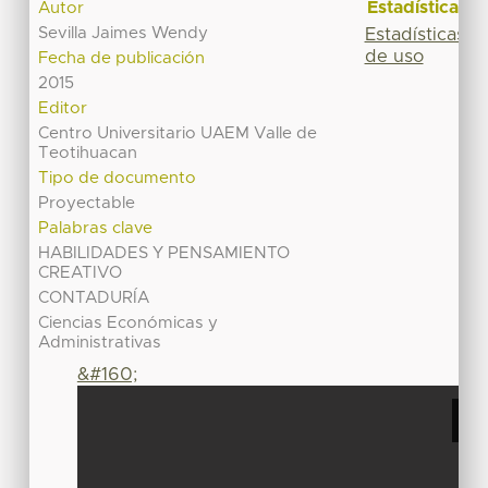
Estadísticas
Autor
Sevilla Jaimes Wendy
Estadísticas
de uso
Fecha de publicación
2015
Editor
Centro Universitario UAEM Valle de
Teotihuacan
Tipo de documento
Proyectable
Palabras clave
HABILIDADES Y PENSAMIENTO
CREATIVO
CONTADURÍA
Ciencias Económicas y
Administrativas
&#160;