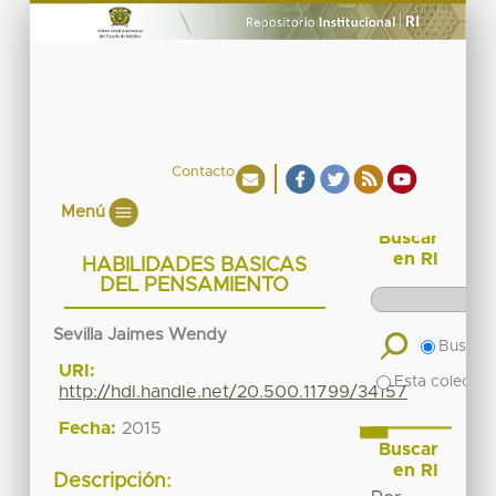
Contacto
Menú
Buscar
en RI
HABILIDADES BASICAS
DEL PENSAMIENTO
Sevilla Jaimes Wendy
Buscar 
URI:
Esta colecció
http://hdl.handle.net/20.500.11799/34157
Fecha:
2015
Buscar
en RI
Descripción: