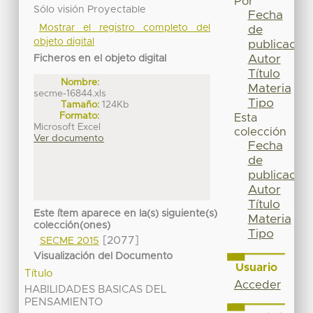
Por
Sólo visión Proyectable
Fecha
Mostrar el registro completo del
de
objeto digital
publicación
Autor
Ficheros en el objeto digital
Título
Nombre:
Materia
secme-16844.xls
Tipo
Tamaño:
124Kb
Formato:
Esta
Microsoft Excel
colección
Ver documento
Fecha
de
publicación
Autor
Título
Este ítem aparece en la(s) siguiente(s)
Materia
colección(ones)
Tipo
[2077]
SECME 2015
Visualización del Documento
Usuario
Título
Acceder
HABILIDADES BASICAS DEL
PENSAMIENTO