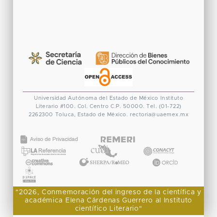
Universidad Autónoma del Estado de México
Instituto
Literario #100. Col. Centro
C.P. 50000. Tel. (01-722)
2262300
Toluca, Estado de México.
rectoria@uaemex.mx
CONACYT
"2026, Conmemoración del ingreso de la científica y
académica Elena Cárdenas Guerrero al Instituto
científico Literario"