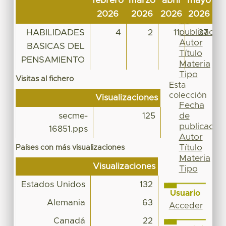
febrero
marzo
abril
mayo
ju
Por
Fecha
2026
2026
2026
2026
2
de
publicación
HABILIDADES
4
2
11
37
Autor
BASICAS DEL
Título
PENSAMIENTO
Materia
Tipo
Visitas al fichero
Esta
colección
Visualizaciones
Fecha
de
secme-
125
publicación
16851.pps
Autor
Título
Países con más visualizaciones
Materia
Visualizaciones
Tipo
Estados Unidos
132
Usuario
Alemania
63
Acceder
Canadá
22