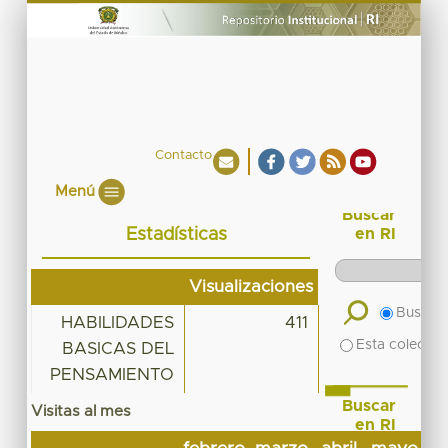
Contacto
Menú
Buscar
Estadísticas
en RI
Visualizaciones
Buscar 
HABILIDADES
411
Esta colecció
BASICAS DEL
PENSAMIENTO
Buscar
Visitas al mes
en RI