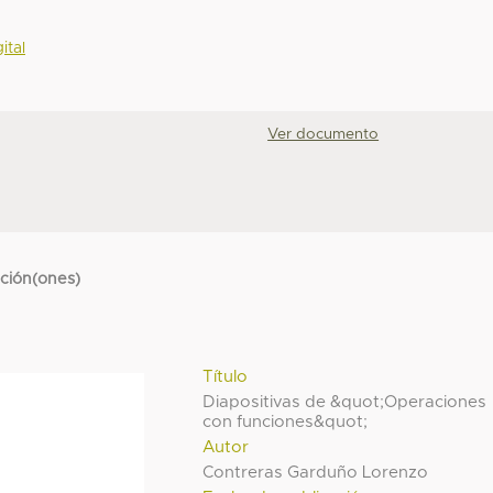
ital
Ver documento
cción(ones)
Título
Diapositivas de &quot;Operaciones
con funciones&quot;
Autor
Contreras Garduño Lorenzo