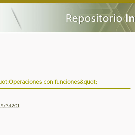
quot;Operaciones con funciones&quot;
799/34201