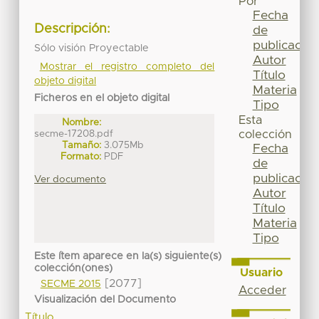
Por
Fecha
Descripción:
de
publicación
Sólo visión Proyectable
Autor
Mostrar el registro completo del
Título
objeto digital
Materia
Ficheros en el objeto digital
Tipo
Esta
Nombre:
secme-17208.pdf
colección
Tamaño:
3.075Mb
Fecha
Formato:
PDF
de
publicación
Ver documento
Autor
Título
Materia
Tipo
Este ítem aparece en la(s) siguiente(s)
colección(ones)
Usuario
[2077]
SECME 2015
Acceder
Visualización del Documento
Título