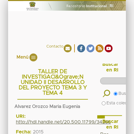
Contacto
Menú
Buscar
en RI
TALLER DE
INVESTIGACI&Ograve;N
UNIDAD ll DESARROLLO
DEL PROYECTO TEMA 3 Y
TEMA 4
Buscar 
Esta colecció
Alvarez Orozco Maria Eugenia
URI:
Buscar
http://hdl.handle.net/20.500.11799/34266
en RI
Fecha:
2015