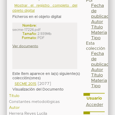
Por
Fecha
Mostrar el registro completo del
de
objeto digital
publicación
Ficheros en el objeto digital
Autor
Nombre:
Título
secme-17226.pdf
Materia
Tamaño:
2.939Mb
Tipo
Formato:
PDF
Esta
Ver documento
colección
Fecha
de
publicación
Autor
Este ítem aparece en la(s) siguiente(s)
Título
colección(ones)
Materia
[2077]
SECME 2015
Tipo
Visualización del Documento
Título
Usuario
Constantes metodológicas
Acceder
Autor
Herrera Reyes Lucila