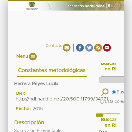
Contacto
Menú
Buscar
en RI
Constantes metodológicas
Herrera Reyes Lucila
Buscar 
URI:
http://hdl.handle.net/20.500.11799/34271
Esta colecció
Fecha:
2015
Buscar
Descripción:
en RI
Sólo visión Proyectable