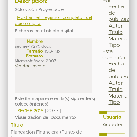
Por
Descripción:
Fecha
Sólo visión Proyectable
de
Mostrar el registro completo del
publicación
objeto digital
Autor
Ficheros en el objeto digital
Título
Materia
Nombre:
Tipo
secme-17279.docx
Tamaño:
15.34Kb
Esta
Formato:
colección
Microsoft Word 2007
Fecha
Ver documento
de
publicación
Autor
Título
Materia
Este ítem aparece en la(s) siguiente(s)
Tipo
colección(ones)
[2077]
SECME 2015
Usuario
Visualización del Documento
Acceder
Título
Planeación Financiera (Punto de