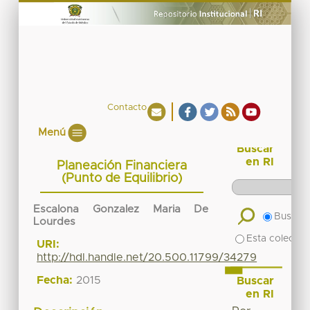
Contacto
Menú
Buscar
en RI
Planeación Financiera
(Punto de Equilibrio)
Escalona Gonzalez Maria De
Buscar 
Lourdes
Esta colecció
URI:
http://hdl.handle.net/20.500.11799/34279
Fecha:
2015
Buscar
en RI