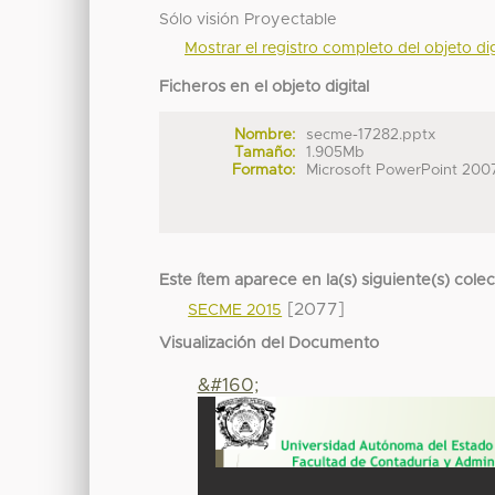
Sólo visión Proyectable
Mostrar el registro completo del objeto dig
Ficheros en el objeto digital
Nombre:
secme-17282.pptx
Tamaño:
1.905Mb
Formato:
Microsoft PowerPoint 200
Este ítem aparece en la(s) siguiente(s) cole
[2077]
SECME 2015
Visualización del Documento
&#160;