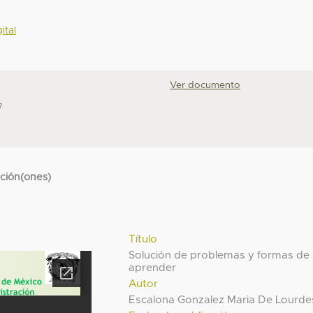
ital
Ver documento
7
cción(ones)
Título
Solución de problemas y formas de
aprender
Autor
Escalona Gonzalez Maria De Lourde