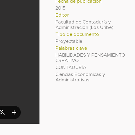
Fecha de publicación
2015
Editor
Facultad de Contaduría y
Administración (Los Uribe)
Tipo de documento
Proyectable
Palabras clave
HABILIDADES Y PENSAMIENTO
CREATIVO
CONTADURÍA
Ciencias Económicas y
Administrativas