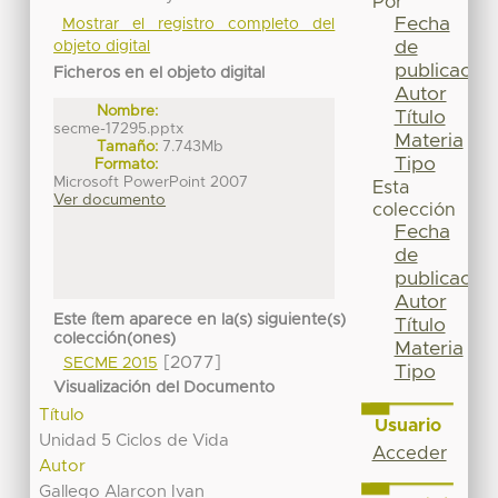
Por
Fecha
Mostrar el registro completo del
de
objeto digital
publicación
Ficheros en el objeto digital
Autor
Nombre:
Título
secme-17295.pptx
Materia
Tamaño:
7.743Mb
Tipo
Formato:
Microsoft PowerPoint 2007
Esta
Ver documento
colección
Fecha
de
publicación
Autor
Este ítem aparece en la(s) siguiente(s)
Título
colección(ones)
Materia
[2077]
SECME 2015
Tipo
Visualización del Documento
Título
Usuario
Unidad 5 Ciclos de Vida
Acceder
Autor
Gallego Alarcon Ivan