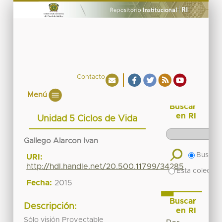
Contacto
Menú
Buscar
en RI
Unidad 5 Ciclos de Vida
Gallego Alarcon Ivan
Buscar 
URI:
http://hdl.handle.net/20.500.11799/34285
Esta colecció
Fecha:
2015
Buscar
Descripción:
en RI
Sólo visión Proyectable