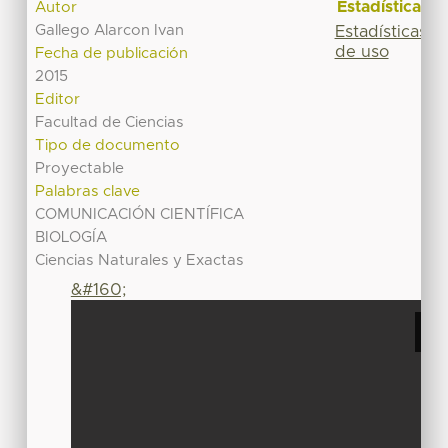
Estadísticas
Autor
Gallego Alarcon Ivan
Estadísticas
de uso
Fecha de publicación
2015
Editor
Facultad de Ciencias
Tipo de documento
Proyectable
Palabras clave
COMUNICACIÓN CIENTÍFICA
BIOLOGÍA
Ciencias Naturales y Exactas
&#160;