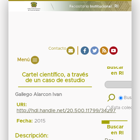
Contacto
Menú
Buscar
en RI
Cartel científico, a través
de un caso de estudio
Gallego Alarcon Ivan
Buscar 
URI:
Esta colecció
http://hdl.handle.net/20.500.11799/34297
Fecha:
2015
Buscar
en RI
Descripción: