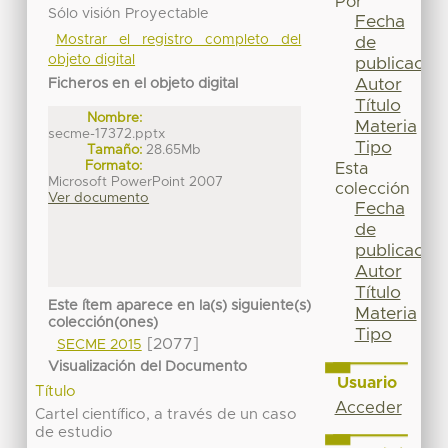
Por
Sólo visión Proyectable
Fecha
Mostrar el registro completo del
de
objeto digital
publicación
Autor
Ficheros en el objeto digital
Título
Nombre:
Materia
secme-17372.pptx
Tipo
Tamaño:
28.65Mb
Formato:
Esta
Microsoft PowerPoint 2007
colección
Ver documento
Fecha
de
publicación
Autor
Título
Este ítem aparece en la(s) siguiente(s)
Materia
colección(ones)
Tipo
[2077]
SECME 2015
Visualización del Documento
Usuario
Título
Acceder
Cartel científico, a través de un caso
de estudio