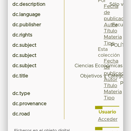
Por
dc.description
Sólo visi
Fecha
de
dc.language
publicación
Autor
dc.publisher
Faculta
Título
dc.rights
Materia
Tipo
dc.subject
POLÍTI
Esta
colección
dc.subject
Fecha
dc.subject
Ciencias Económicas y A
de
publicación
dc.title
Objetivos y Categorías
Autor
Polí
Título
Materia
dc.type
Tipo
dc.provenance
Usuario
dc.road
Acceder