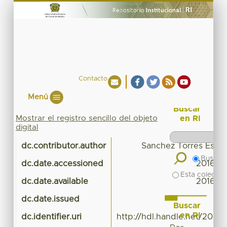
Contacto
Menú
Buscar
Mostrar el registro sencillo del objeto
en RI
digital
dc.contributor.author
Sanchez Torres Esteb
Buscar 
dc.date.accessioned
2016-03
Esta colecció
dc.date.available
2016-03
dc.date.issued
Buscar
en RI
dc.identifier.uri
http://hdl.handle.net/20.5