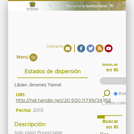
Contacto
Menú
Buscar
en RI
Estados de dispersión
Libien Jimenez Yamel
Buscar 
URI:
http://hdl.handle.net/20.500.11799/34358
Esta colecció
Fecha:
2015
Buscar
Descripción:
en RI
Sólo visión Proyectable