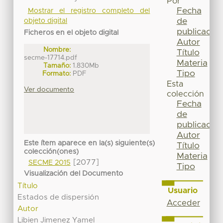
Por
Fecha
Mostrar el registro completo del
de
objeto digital
publicación
Ficheros en el objeto digital
Autor
Nombre:
Título
secme-17714.pdf
Materia
Tamaño:
1.830Mb
Tipo
Formato:
PDF
Esta
Ver documento
colección
Fecha
de
publicación
Autor
Este ítem aparece en la(s) siguiente(s)
Título
colección(ones)
Materia
[2077]
SECME 2015
Tipo
Visualización del Documento
Título
Usuario
Estados de dispersión
Acceder
Autor
Libien Jimenez Yamel