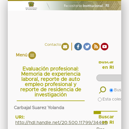
Contacto
Menú
Buscar
en RI
Evaluación profesional:
Memoria de experiencia
laboral, reporte de auto
empleo profesional y
reporte de residencia de
Buscar 
investigación
Esta colecció
Carbajal Suarez Yolanda
Buscar
URI:
en RI
http://hdl.handle.net/20.500.11799/34405