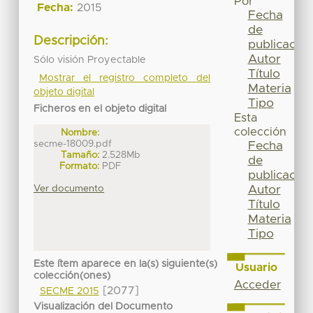
Por
Fecha:
2015
Fecha
de
Descripción:
publicación
Autor
Sólo visión Proyectable
Título
Mostrar el registro completo del
Materia
objeto digital
Tipo
Ficheros en el objeto digital
Esta
colección
Nombre:
secme-18009.pdf
Fecha
Tamaño:
2.528Mb
de
Formato:
PDF
publicación
Ver documento
Autor
Título
Materia
Tipo
Este ítem aparece en la(s) siguiente(s)
Usuario
colección(ones)
Acceder
[2077]
SECME 2015
Visualización del Documento