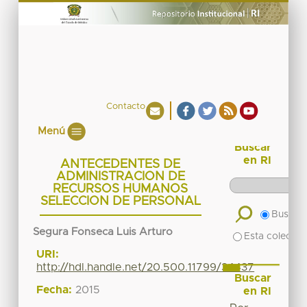
Contacto
Menú
Buscar
en RI
ANTECEDENTES DE
ADMINISTRACION DE
RECURSOS HUMANOS
SELECCION DE PERSONAL
Buscar 
Segura Fonseca Luis Arturo
Esta colecció
URI:
http://hdl.handle.net/20.500.11799/34437
Buscar
Fecha:
2015
en RI