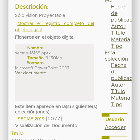
Por
Fecha
Descripción:
de
Sólo visión Proyectable
publicación
Mostrar el registro completo del
Autor
objeto digital
Título
Ficheros en el objeto digital
Materia
Tipo
Nombre:
Esta
secme-18169.pptx
Tamaño:
3.150Mb
colección
Formato:
Fecha
Microsoft PowerPoint 2007
de
Ver documento
publicación
Autor
Título
Materia
Tipo
Este ítem aparece en la(s) siguiente(s)
colección(ones)
[2077]
SECME 2015
Usuario
Visualización del Documento
Acceder
Título