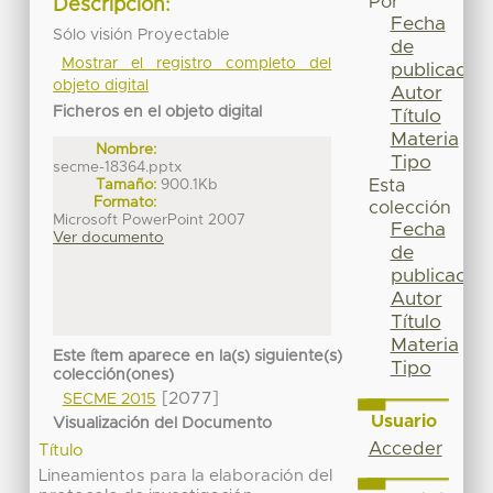
Por
Descripción:
Fecha
Sólo visión Proyectable
de
Mostrar el registro completo del
publicación
objeto digital
Autor
Ficheros en el objeto digital
Título
Materia
Nombre:
Tipo
secme-18364.pptx
Tamaño:
900.1Kb
Esta
Formato:
colección
Microsoft PowerPoint 2007
Fecha
Ver documento
de
publicación
Autor
Título
Materia
Este ítem aparece en la(s) siguiente(s)
Tipo
colección(ones)
[2077]
SECME 2015
Usuario
Visualización del Documento
Acceder
Título
Lineamientos para la elaboración del