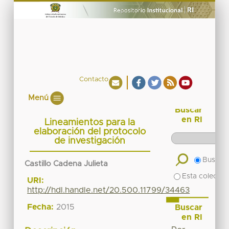
Contacto
Menú
Buscar
en RI
Lineamientos para la
elaboración del protocolo
de investigación
Buscar 
Castillo Cadena Julieta
Esta colecció
URI:
http://hdl.handle.net/20.500.11799/34463
Fecha:
2015
Buscar
en RI