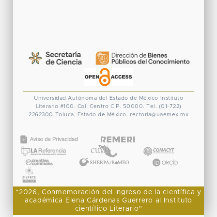
Universidad Autónoma del Estado de México
Instituto
Literario #100. Col. Centro
C.P. 50000. Tel. (01-722)
2262300
Toluca, Estado de México.
rectoria@uaemex.mx
CONACYT
"2026, Conmemoración del ingreso de la científica y
académica Elena Cárdenas Guerrero al Instituto
científico Literario"