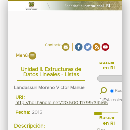
Contacto
Menú
Buscar
en RI
Unidad II. Estructuras de
Datos Lineales - Listas
Landassuri Moreno Victor Manuel
Buscar 
URI:
Esta colecció
http://hdl.handle.net/20.500.11799/34465
Fecha:
2015
Buscar
en RI
Descripción: