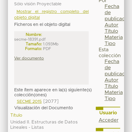
Por
Sólo visión Proyectable
Fecha
Mostrar el registro completo del
de
objeto digital
publicación
Autor
Ficheros en el objeto digital
Título
Nombre:
Materia
secme-18391.pdf
Tipo
Tamaño:
1.093Mb
Formato:
PDF
Esta
colección
Ver documento
Fecha
de
publicación
Autor
Título
Este ítem aparece en la(s) siguiente(s)
Materia
colección(ones)
Tipo
[2077]
SECME 2015
Visualización del Documento
Usuario
Título
Acceder
Unidad II. Estructuras de Datos
Lineales - Listas