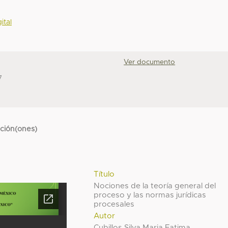
ital
Ver documento
7
cción(ones)
Título
Nociones de la teoría general del
proceso y las normas jurídicas
procesales
Autor
Cubillos Silva Maria Fatima