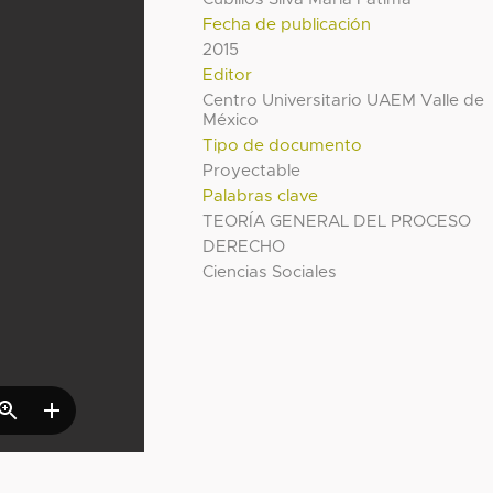
Fecha de publicación
2015
Editor
Centro Universitario UAEM Valle de
México
Tipo de documento
Proyectable
Palabras clave
TEORÍA GENERAL DEL PROCESO
DERECHO
Ciencias Sociales