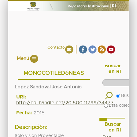
Contacto
Menú
Buscar
en RI
MONOCOTILEDóNEAS
Lopez Sandoval Jose Antonio
Buscar 
URI:
http://hdl.handle.net/20.500.11799/34477
Esta colecció
Fecha:
2015
Buscar
Descripción:
en RI
Sólo visión Proyectable