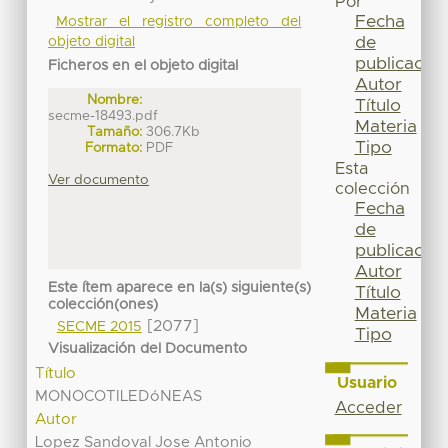
Por
Fecha
Mostrar el registro completo del
de
objeto digital
publicación
Ficheros en el objeto digital
Autor
Nombre:
Título
secme-18493.pdf
Materia
Tamaño:
306.7Kb
Tipo
Formato:
PDF
Esta
Ver documento
colección
Fecha
de
publicación
Autor
Este ítem aparece en la(s) siguiente(s)
Título
colección(ones)
Materia
[2077]
SECME 2015
Tipo
Visualización del Documento
Título
Usuario
MONOCOTILEDóNEAS
Acceder
Autor
Lopez Sandoval Jose Antonio