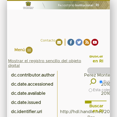
Contacto
Menú
Buscar
Mostrar el registro sencillo del objeto
en RI
digital
dc.contributor.author
Perez Monteag
Buscar 
dc.date.accessioned
2016-03
Esta colecció
dc.date.available
2016-03
dc.date.issued
Buscar
en RI
dc.identifier.uri
http://hdl.handle.net/20.5