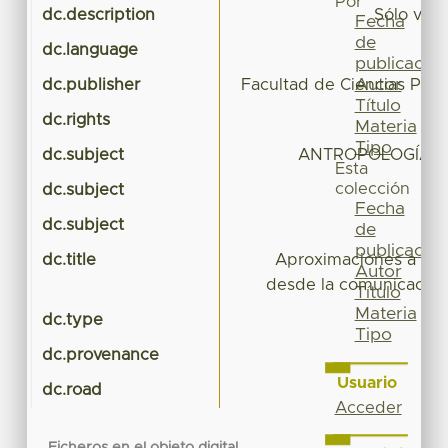
Por
dc.description
Sólo visi
Fecha
de
dc.language
publicación
Autor
dc.publisher
Facultad de Ciencias Polít
Título
dc.rights
Materia
Tipo
dc.subject
ANTROPOLOGÍA 
Esta
colección
dc.subject
C
Fecha
dc.subject
Ci
de
publicación
dc.title
Aproximaciones a la c
Autor
desde la comunicación
Título
Materia
dc.type
Tipo
dc.provenance
Usuario
dc.road
Acceder