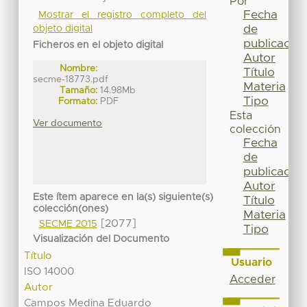
Por
Fecha
Mostrar el registro completo del
de
objeto digital
publicación
Ficheros en el objeto digital
Autor
Nombre:
Título
secme-18773.pdf
Materia
Tamaño:
14.98Mb
Tipo
Formato:
PDF
Esta
Ver documento
colección
Fecha
de
publicación
Autor
Este ítem aparece en la(s) siguiente(s)
Título
colección(ones)
Materia
[2077]
SECME 2015
Tipo
Visualización del Documento
Título
Usuario
ISO 14000
Acceder
Autor
Campos Medina Eduardo