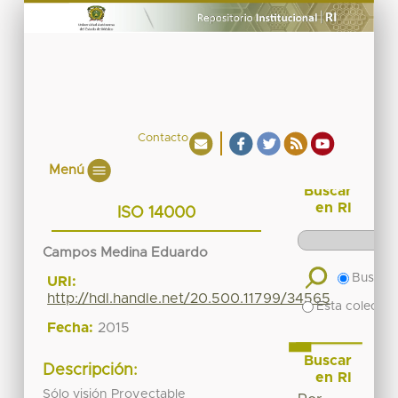
Contacto
Menú
Buscar
en RI
ISO 14000
Campos Medina Eduardo
Buscar 
URI:
http://hdl.handle.net/20.500.11799/34565
Esta colecció
Fecha:
2015
Buscar
Descripción:
en RI
Sólo visión Proyectable