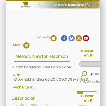
Contacto
Menú
Buscar
en RI
Método Newton-Raphson
Juarez Pegueros Juan Pablo Coba
Buscar 
URI:
http://hdl.handle.net/20.500.11799/34583
Esta colecció
Fecha:
2015
Buscar
Descripción:
en RI
Sólo visión Proyectable