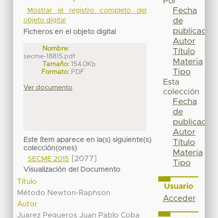
Por
Fecha
Mostrar el registro completo del
de
objeto digital
publicación
Ficheros en el objeto digital
Autor
Nombre:
Título
secme-18815.pdf
Materia
Tamaño:
154.0Kb
Tipo
Formato:
PDF
Esta
Ver documento
colección
Fecha
de
publicación
Autor
Este ítem aparece en la(s) siguiente(s)
Título
colección(ones)
Materia
[2077]
SECME 2015
Tipo
Visualización del Documento
Título
Usuario
Método Newton-Raphson
Acceder
Autor
Juarez Pegueros Juan Pablo Coba