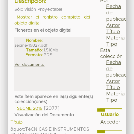
Por
Descripción:
Fecha
Sólo visión Proyectable
de
Mostrar el registro completo del
publicación
objeto digital
Autor
Ficheros en el objeto digital
Título
Materia
Nombre:
Tipo
secme-19027.pdf
Tamaño:
1.516Mb
Esta
Formato:
PDF
colección
Fecha
Ver documento
de
publicación
Autor
Título
Materia
Este ítem aparece en la(s) siguiente(s)
Tipo
colección(ones)
[2077]
SECME 2015
Usuario
Visualización del Documento
Acceder
Título
&quot;TéCNICAS E INSTRUMENTOS