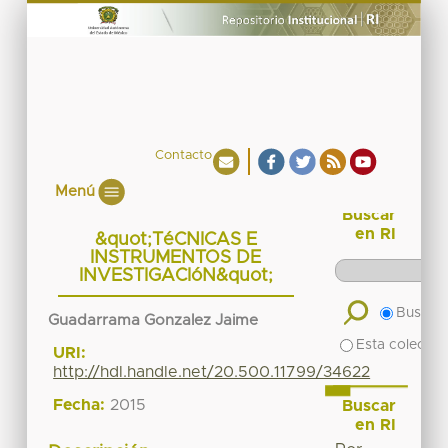
Contacto
Menú
Buscar
en RI
&quot;TéCNICAS E
INSTRUMENTOS DE
INVESTIGACIóN&quot;
Buscar 
Guadarrama Gonzalez Jaime
Esta colecció
URI:
http://hdl.handle.net/20.500.11799/34622
Fecha:
2015
Buscar
en RI