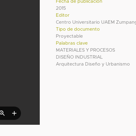
Fecha de publicación
2015
Editor
Centro Universitario UAEM Zumpan
Tipo de documento
Proyectable
Palabras clave
MATERIALES Y PROCESOS
DISEÑO INDUSTRIAL
Arquitectura Diseño y Urbanismo