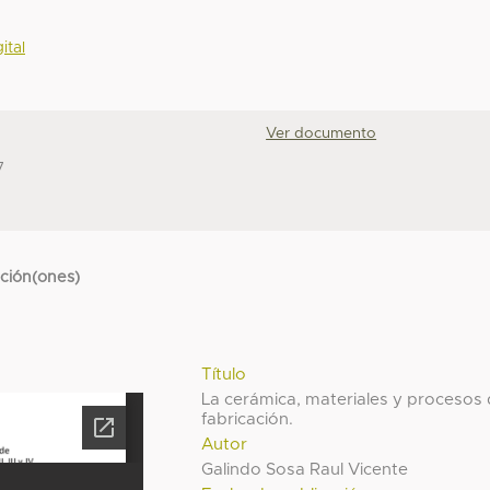
ital
Ver documento
7
cción(ones)
Título
La cerámica, materiales y procesos
fabricación.
Autor
Galindo Sosa Raul Vicente