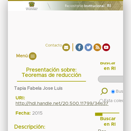
Contacto
Menú
Buscar
en RI
Presentación sobre:
Teoremas de reducción
Tapia Fabela Jose Luis
Buscar 
URI:
Esta colecció
http://hdl.handle.net/20.500.11799/34637
Fecha:
2015
Buscar
en RI
Descripción: