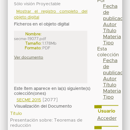
Por
Sólo visión Proyectable
Fecha
Mostrar el registro completo del
de
objeto digital
publicación
Autor
Ficheros en el objeto digital
Título
Nombre:
Materia
secme-19077.pdf
Tipo
Tamaño:
1.178Mb
Formato:
PDF
Esta
colección
Ver documento
Fecha
de
publicación
Autor
Título
Este ítem aparece en la(s) siguiente(s)
Materia
colección(ones)
Tipo
[2077]
SECME 2015
Visualización del Documento
Usuario
Título
Acceder
Presentación sobre: Teoremas de
reducción