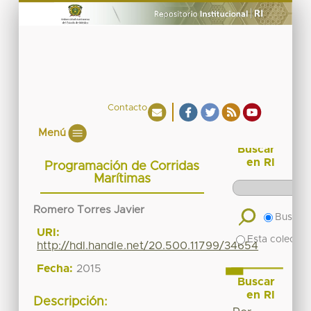
Contacto
Menú
Buscar
en RI
Programación de Corridas
Marítimas
Romero Torres Javier
Buscar 
URI:
Esta colecció
http://hdl.handle.net/20.500.11799/34654
Fecha:
2015
Buscar
en RI
Descripción: