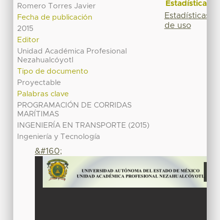
Estadísticas
Romero Torres Javier
Estadísticas
Fecha de publicación
de uso
2015
Editor
Unidad Académica Profesional
Nezahualcóyotl
Tipo de documento
Proyectable
Palabras clave
PROGRAMACIÓN DE CORRIDAS
MARÍTIMAS
INGENIERÍA EN TRANSPORTE (2015)
Ingeniería y Tecnología
&#160;