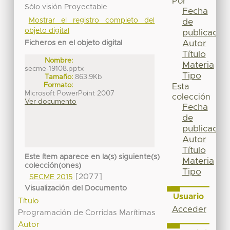
Por
Sólo visión Proyectable
Fecha
Mostrar el registro completo del
de
objeto digital
publicación
Autor
Ficheros en el objeto digital
Título
Nombre:
Materia
secme-19108.pptx
Tipo
Tamaño:
863.9Kb
Formato:
Esta
Microsoft PowerPoint 2007
colección
Ver documento
Fecha
de
publicación
Autor
Título
Este ítem aparece en la(s) siguiente(s)
Materia
colección(ones)
Tipo
[2077]
SECME 2015
Visualización del Documento
Usuario
Título
Acceder
Programación de Corridas Marítimas
Autor