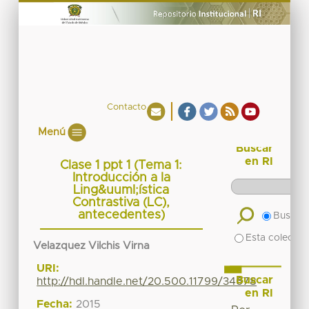
Contacto
Menú
Buscar
en RI
Clase 1 ppt 1 (Tema 1:
Introducción a la
Ling&uuml;ística
Contrastiva (LC),
antecedentes)
Buscar 
Esta colecció
Velazquez Vilchis Virna
URI:
Buscar
http://hdl.handle.net/20.500.11799/34678
en RI
Fecha:
2015