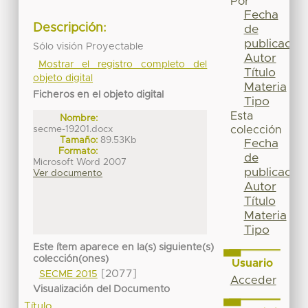
Por
Fecha
Descripción:
de
publicación
Sólo visión Proyectable
Autor
Mostrar el registro completo del
Título
objeto digital
Materia
Ficheros en el objeto digital
Tipo
Esta
Nombre:
secme-19201.docx
colección
Tamaño:
89.53Kb
Fecha
Formato:
de
Microsoft Word 2007
publicación
Ver documento
Autor
Título
Materia
Tipo
Este ítem aparece en la(s) siguiente(s)
colección(ones)
Usuario
[2077]
SECME 2015
Acceder
Visualización del Documento
Título