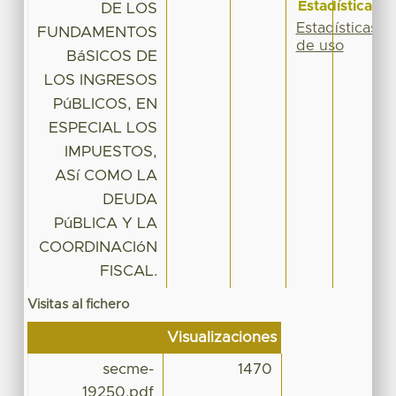
Estadísticas
DE LOS
Estadísticas
FUNDAMENTOS
de uso
BáSICOS DE
LOS INGRESOS
PúBLICOS, EN
ESPECIAL LOS
IMPUESTOS,
ASí COMO LA
DEUDA
PúBLICA Y LA
COORDINACIóN
FISCAL.
Visitas al fichero
Visualizaciones
secme-
1470
19250.pdf