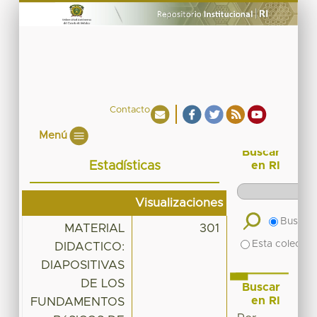
Contacto
Menú
Buscar
Estadísticas
en RI
Visualizaciones
Buscar 
MATERIAL
301
Esta colecció
DIDACTICO:
DIAPOSITIVAS
DE LOS
Buscar
en RI
FUNDAMENTOS