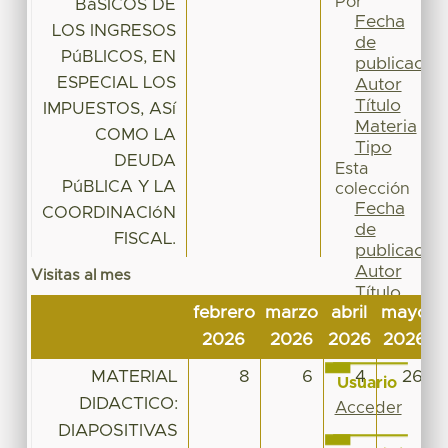
Por
BáSICOS DE
Fecha
LOS INGRESOS
de
PúBLICOS, EN
publicación
ESPECIAL LOS
Autor
Título
IMPUESTOS, ASí
Materia
COMO LA
Tipo
DEUDA
Esta
PúBLICA Y LA
colección
Fecha
COORDINACIóN
de
FISCAL.
publicación
Autor
Visitas al mes
Título
febrero
marzo
abril
mayo
j
Materia
Tipo
2026
2026
2026
2026
MATERIAL
8
6
4
26
Usuario
DIDACTICO:
Acceder
DIAPOSITIVAS