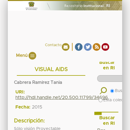
Contacto
Menú
Buscar
en RI
VISUAL AIDS
Cabrera Ramirez Tania
Buscar 
URI:
http://hdl.handle.net/20.500.11799/34696
Esta colecció
Fecha:
2015
Buscar
Descripción:
en RI
Sólo visión Proyectable