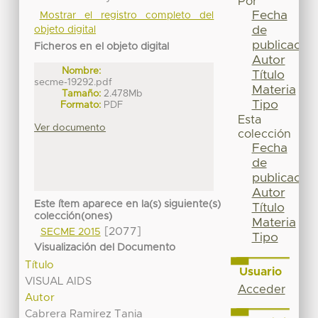
Por
Fecha
Mostrar el registro completo del
de
objeto digital
publicación
Ficheros en el objeto digital
Autor
Nombre:
Título
secme-19292.pdf
Materia
Tamaño:
2.478Mb
Tipo
Formato:
PDF
Esta
Ver documento
colección
Fecha
de
publicación
Autor
Este ítem aparece en la(s) siguiente(s)
Título
colección(ones)
Materia
[2077]
SECME 2015
Tipo
Visualización del Documento
Título
Usuario
VISUAL AIDS
Acceder
Autor
Cabrera Ramirez Tania