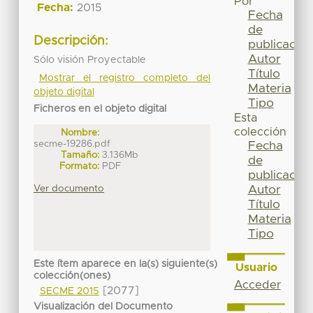
Por
Fecha:
2015
Fecha
de
Descripción:
publicación
Autor
Sólo visión Proyectable
Título
Mostrar el registro completo del
Materia
objeto digital
Tipo
Ficheros en el objeto digital
Esta
colección
Nombre:
secme-19286.pdf
Fecha
Tamaño:
3.136Mb
de
Formato:
PDF
publicación
Ver documento
Autor
Título
Materia
Tipo
Este ítem aparece en la(s) siguiente(s)
Usuario
colección(ones)
Acceder
[2077]
SECME 2015
Visualización del Documento