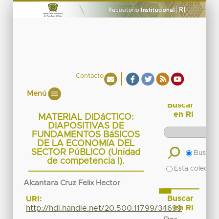
Contacto
Menú
Buscar
en RI
MATERIAL DIDáCTICO:
DIAPOSITIVAS DE
FUNDAMENTOS BáSICOS
DE LA ECONOMíA DEL
SECTOR PúBLICO (Unidad
Buscar 
de competencia I).
Esta colecció
Alcantara Cruz Felix Hector
Buscar
URI:
en RI
http://hdl.handle.net/20.500.11799/34699