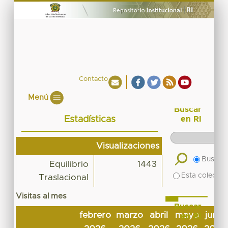
Contacto
Menú
Buscar
Estadísticas
en RI
Visualizaciones
Buscar 
Equilibrio
1443
Esta colecció
Traslacional
Visitas al mes
Buscar
febrero
marzo
abril
mayo
junio
en RI