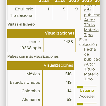
2026
2026
2026
2026
2026
Por
Fecha
Equilibrio
11
5
9
32
17
de
publicación
Traslacional
Autor
Visitas al fichero
Título
Materia
Visualizaciones
Tipo
Esta
secme-
1438
colección
19368.pptx
Fecha
de
Países con más visualizaciones
publicación
Autor
Visualizaciones
Título
México
516
Materia
Tipo
Estados Unidos
119
Usuario
Colombia
114
Acceder
Alemania
59