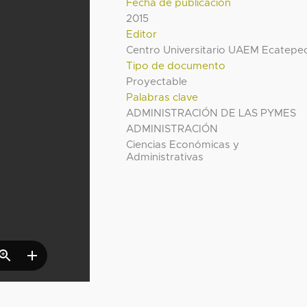
Fecha de publicación
2015
Editor
Centro Universitario UAEM Ecatepe
Tipo de documento
Proyectable
Palabras clave
ADMINISTRACIÓN DE LAS PYMES
ADMINISTRACIÓN
Ciencias Económicas y
Administrativas