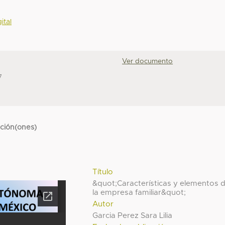
ital
Ver documento
7
cción(ones)
Título
&quot;Características y elementos 
la empresa familiar&quot;
Autor
Garcia Perez Sara Lilia