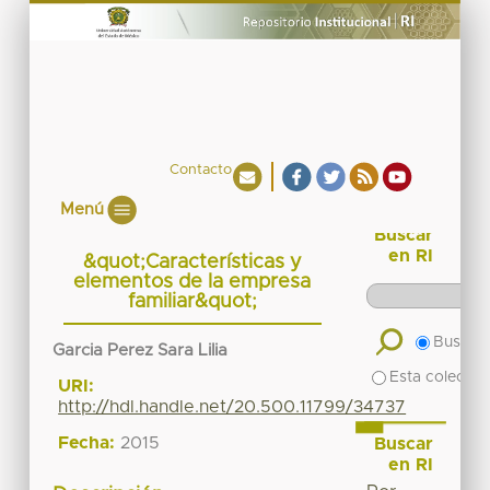
Contacto
Menú
Buscar
en RI
&quot;Características y
elementos de la empresa
familiar&quot;
Buscar 
Garcia Perez Sara Lilia
Esta colecció
URI:
http://hdl.handle.net/20.500.11799/34737
Fecha:
2015
Buscar
en RI