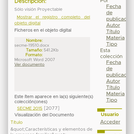
Por
Descripción:
Fecha
Sólo visión Proyectable
de
Mostrar el registro completo del
publicación
objeto digital
Autor
Ficheros en el objeto digital
Título
Materia
Nombre:
Tipo
secme-19510.docx
Tamaño:
541.2Kb
Esta
Formato:
colección
Microsoft Word 2007
Fecha
Ver documento
de
publicación
Autor
Título
Materia
Este ítem aparece en la(s) siguiente(s)
Tipo
colección(ones)
[2077]
SECME 2015
Usuario
Visualización del Documento
Acceder
Título
&quot;Características y elementos de