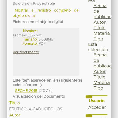
Por
Sólo visión Proyectable
Fecha
Mostrar el registro completo del
de
objeto digital
publicación
Autor
Ficheros en el objeto digital
Título
Nombre:
Materia
secme-19565.pdf
Tipo
Tamaño:
5.608Mb
Formato:
PDF
Esta
colección
Ver documento
Fecha
de
publicación
Autor
Título
Este ítem aparece en la(s) siguiente(s)
Materia
colección(ones)
Tipo
[2077]
SECME 2015
Visualización del Documento
Usuario
Título
Acceder
FRUTICOLA CADUCIFOLIOS
Autor