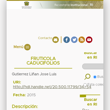
Contacto
Menú
Buscar
en RI
FRUTICOLA
CADUCIFOLIOS
Gutierrez Liñan Jose Luis
Buscar 
URI:
Esta colecció
http://hdl.handle.net/20.500.11799/34754
Fecha:
2015
Buscar
en RI
Descripción: