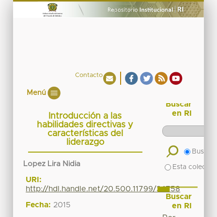
Contacto
Menú
Buscar
en RI
Introducción a las
habilidades directivas y
características del
liderazgo
Buscar 
Lopez Lira Nidia
Esta colecció
URI:
http://hdl.handle.net/20.500.11799/34758
Buscar
Fecha:
2015
en RI