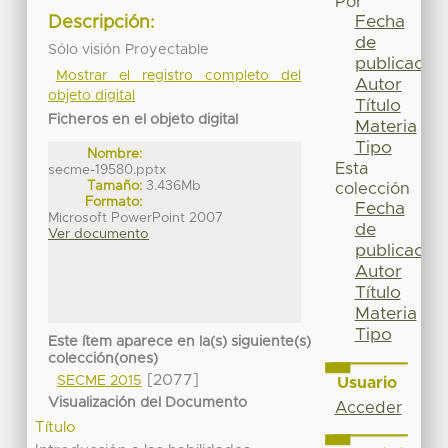
Por
Fecha
Descripción:
de
Sólo visión Proyectable
publicación
Mostrar el registro completo del
Autor
objeto digital
Título
Ficheros en el objeto digital
Materia
Tipo
Nombre:
Esta
secme-19580.pptx
Tamaño:
3.436Mb
colección
Formato:
Fecha
Microsoft PowerPoint 2007
de
Ver documento
publicación
Autor
Título
Materia
Tipo
Este ítem aparece en la(s) siguiente(s)
colección(ones)
[2077]
SECME 2015
Usuario
Visualización del Documento
Acceder
Título