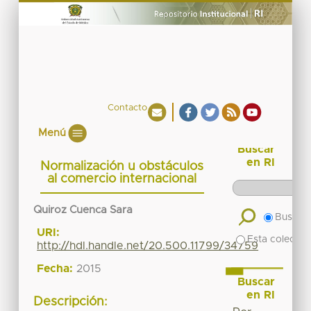
Contacto
Menú
Buscar
en RI
Normalización u obstáculos
al comercio internacional
Quiroz Cuenca Sara
Buscar 
URI:
Esta colecció
http://hdl.handle.net/20.500.11799/34759
Fecha:
2015
Buscar
en RI
Descripción: