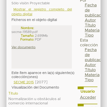
Por
Sólo visión Proyectable
Fecha
Mostrar el registro completo del
de
objeto digital
publicación
Autor
Ficheros en el objeto digital
Título
Nombre:
Materia
secme-19589.pdf
Tipo
Tamaño:
2.699Mb
Formato:
PDF
Esta
colección
Ver documento
Fecha
de
publicación
Autor
Título
Este ítem aparece en la(s) siguiente(s)
Materia
colección(ones)
Tipo
[2077]
SECME 2015
Visualización del Documento
Usuario
Título
Acceder
Normalización u obstáculos al
comercio internacional