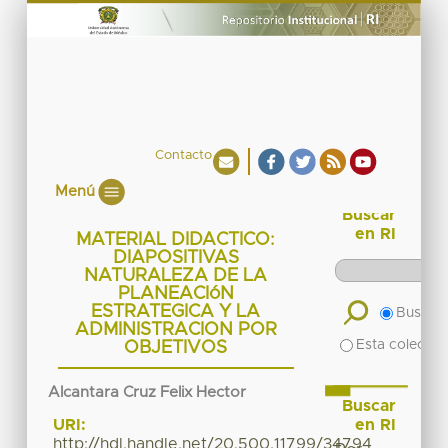
Contacto
Menú
Buscar
en RI
MATERIAL DIDACTICO:
DIAPOSITIVAS
NATURALEZA DE LA
PLANEACIóN
ESTRATEGICA Y LA
Buscar 
ADMINISTRACION POR
Esta colecció
OBJETIVOS
Alcantara Cruz Felix Hector
Buscar
en RI
URI:
http://hdl.handle.net/20.500.11799/34794