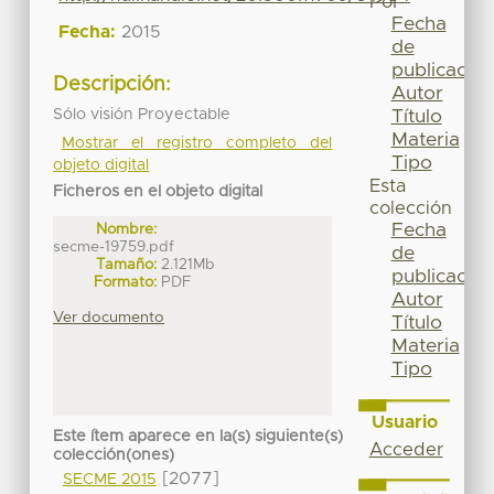
Por
Fecha
Fecha:
2015
de
publicación
Descripción:
Autor
Sólo visión Proyectable
Título
Materia
Mostrar el registro completo del
Tipo
objeto digital
Esta
Ficheros en el objeto digital
colección
Fecha
Nombre:
secme-19759.pdf
de
Tamaño:
2.121Mb
publicación
Formato:
PDF
Autor
Ver documento
Título
Materia
Tipo
Usuario
Este ítem aparece en la(s) siguiente(s)
Acceder
colección(ones)
[2077]
SECME 2015