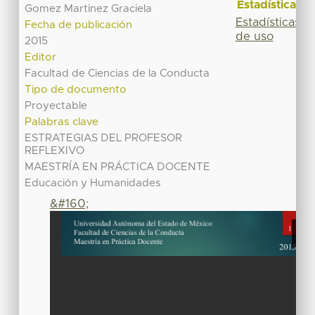
Estadísticas
Gomez Martinez Graciela
Estadísticas
Fecha de publicación
de uso
2015
Editor
Facultad de Ciencias de la Conducta
Tipo de documento
Proyectable
Palabras clave
ESTRATEGIAS DEL PROFESOR
REFLEXIVO
MAESTRÍA EN PRÁCTICA DOCENTE
Educación y Humanidades
&#160;