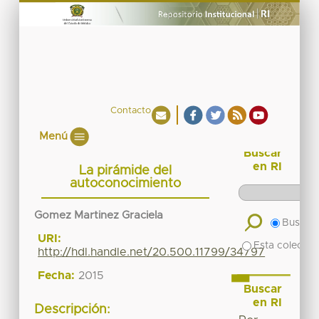
Contacto
Menú
Buscar
en RI
La pirámide del
autoconocimiento
Gomez Martinez Graciela
Buscar 
URI:
Esta colecció
http://hdl.handle.net/20.500.11799/34797
Fecha:
2015
Buscar
en RI
Descripción: