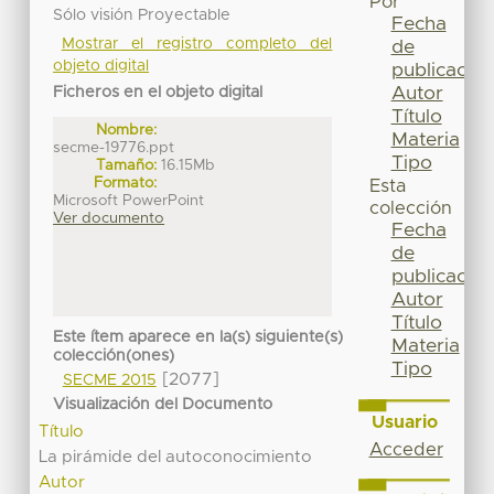
Por
Sólo visión Proyectable
Fecha
Mostrar el registro completo del
de
objeto digital
publicación
Autor
Ficheros en el objeto digital
Título
Nombre:
Materia
secme-19776.ppt
Tipo
Tamaño:
16.15Mb
Formato:
Esta
Microsoft PowerPoint
colección
Ver documento
Fecha
de
publicación
Autor
Título
Este ítem aparece en la(s) siguiente(s)
Materia
colección(ones)
Tipo
[2077]
SECME 2015
Visualización del Documento
Usuario
Título
Acceder
La pirámide del autoconocimiento
Autor