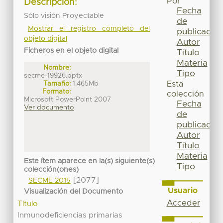
Por
Descripción:
Fecha
Sólo visión Proyectable
de
Mostrar el registro completo del
publicación
objeto digital
Autor
Ficheros en el objeto digital
Título
Materia
Nombre:
Tipo
secme-19926.pptx
Tamaño:
1.465Mb
Esta
Formato:
colección
Microsoft PowerPoint 2007
Fecha
Ver documento
de
publicación
Autor
Título
Materia
Este ítem aparece en la(s) siguiente(s)
Tipo
colección(ones)
[2077]
SECME 2015
Usuario
Visualización del Documento
Acceder
Título
Inmunodeficiencias primarias