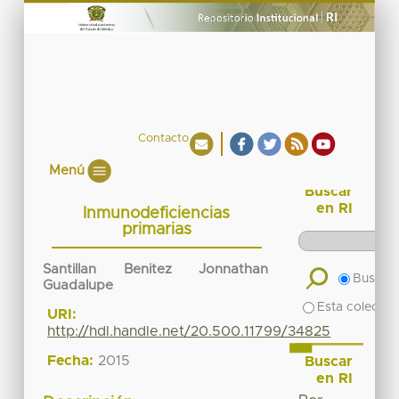
Contacto
Menú
Buscar
en RI
Inmunodeficiencias
primarias
Santillan Benitez Jonnathan
Buscar 
Guadalupe
Esta colecció
URI:
http://hdl.handle.net/20.500.11799/34825
Fecha:
2015
Buscar
en RI