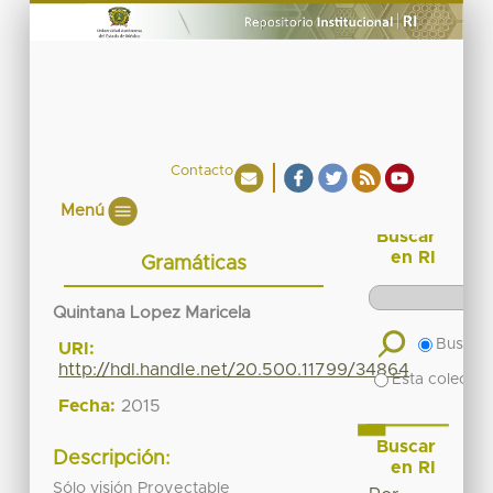
Contacto
Menú
Buscar
en RI
Gramáticas
Quintana Lopez Maricela
Buscar 
URI:
http://hdl.handle.net/20.500.11799/34864
Esta colecció
Fecha:
2015
Buscar
Descripción:
en RI
Sólo visión Proyectable