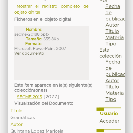
Por
Fecha
Mostrar el registro completo del
de
objeto digital
publicación
Ficheros en el objeto digital
Autor
Nombre:
Título
secme-20188.pptx
Materia
Tamaño:
655.8Kb
Tipo
Formato:
Microsoft PowerPoint 2007
Esta
Ver documento
colección
Fecha
de
publicación
Autor
Este ítem aparece en la(s) siguiente(s)
Título
colección(ones)
Materia
[2077]
SECME 2015
Tipo
Visualización del Documento
Título
Usuario
Gramáticas
Acceder
Autor
Quintana Lopez Maricela