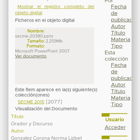
Por
Fecha
Mostrar el registro completo del
de
objeto digital
publicación
Ficheros en el objeto digital
Autor
Nombre:
Título
secme-20380.pptx
Materia
Tamaño:
2.259Mb
Tipo
Formato:
Microsoft PowerPoint 2007
Esta
Ver documento
colección
Fecha
de
publicación
Autor
Este ítem aparece en la(s) siguiente(s)
Título
colección(ones)
Materia
[2077]
SECME 2015
Tipo
Visualización del Documento
Título
Usuario
Orador y Discurso
Acceder
Autor
Gonzalez Corona Norma Lizbet