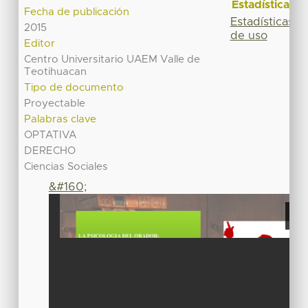
Estadísticas
Fecha de publicación
Estadísticas
2015
de uso
Editor
Centro Universitario UAEM Valle de
Teotihuacan
Tipo de documento
Proyectable
Palabras clave
OPTATIVA
DERECHO
Ciencias Sociales
&#160;