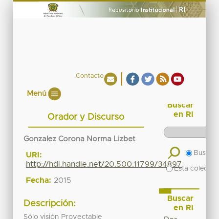
Contacto
Menú
Buscar
en RI
Orador y Discurso
Gonzalez Corona Norma Lizbet
Buscar 
URI:
http://hdl.handle.net/20.500.11799/34897
Esta colecció
Fecha:
2015
Buscar
Descripción:
en RI
Sólo visión Proyectable