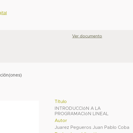
ital
Ver documento
cción(ones)
Título
INTRODUCCIóN A LA
PROGRAMACIóN LINEAL
Autor
Juarez Pegueros Juan Pablo Coba