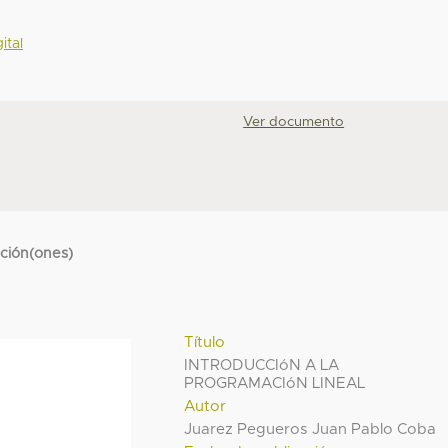
ital
Ver documento
cción(ones)
Título
INTRODUCCIóN A LA
PROGRAMACIóN LINEAL
Autor
Juarez Pegueros Juan Pablo Coba