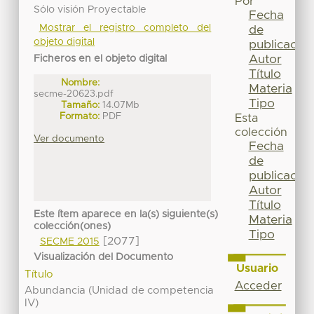
Por
Sólo visión Proyectable
Fecha
Mostrar el registro completo del
de
objeto digital
publicación
Autor
Ficheros en el objeto digital
Título
Nombre:
Materia
secme-20623.pdf
Tipo
Tamaño:
14.07Mb
Formato:
PDF
Esta
colección
Ver documento
Fecha
de
publicación
Autor
Título
Este ítem aparece en la(s) siguiente(s)
Materia
colección(ones)
Tipo
[2077]
SECME 2015
Visualización del Documento
Usuario
Título
Acceder
Abundancia (Unidad de competencia
IV)